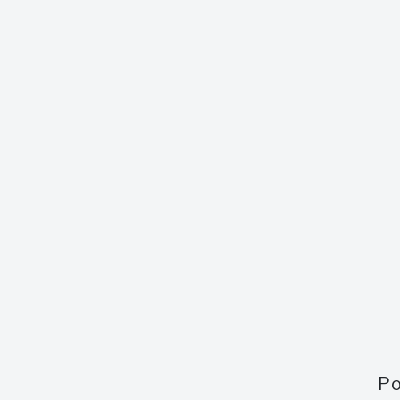
Země
Jamajka
Síla
45,0 %
Velikost láhve
0,7 l
Vady
Ne
Kolek
CZ
Po