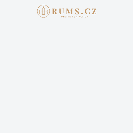
AKTUÁLNÍ AUKCE
JAK 
Aukce skon
APPLETON E
45% L.E. + 
17 495,00
Cena dopravy: 399,00 Kč 