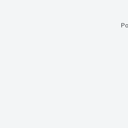
Po
Obsah webu
Aukce
Aktuální aukce
Aktuální 
Jak to funguje
Minulé a