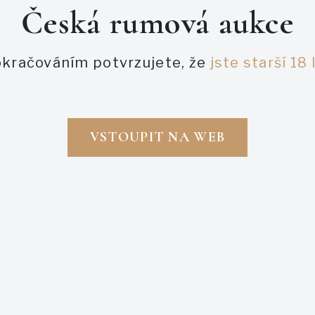
Česká rumová aukce
Zapomněl jsem heslo
kračováním potvrzujete, že
jste starší 18 
PŘIHLÁSIT SE
VSTOUPIT NA WEB
ZAREGISTROVAT SE
Napsali o nás
aukce
ukce