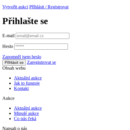
Vytvořit aukci
Příhlásit / Registrovat
Přihlašte se
E-mail
Heslo
Zapomněl jsem heslo
Zaregistrovat se
Přihlásit se
Obsah webu
Aktuální aukce
Jak to funguje
Kontakt
Aukce
Aktuální aukce
Minulé aukce
Co nás čeká
Napsali o nás