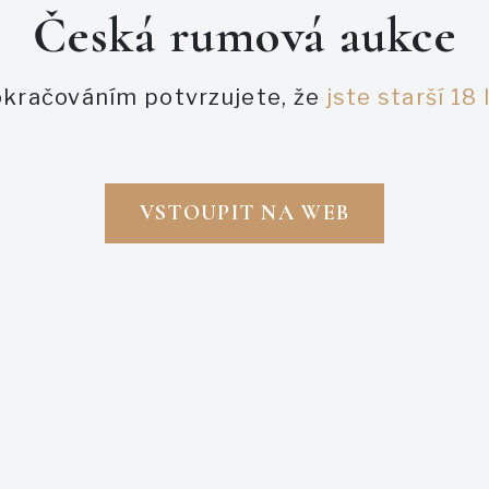
Česká rumová aukce
Zapomněl jsem heslo
kračováním potvrzujete, že
jste starší 18 
PŘIHLÁSIT SE
VSTOUPIT NA WEB
ZAREGISTROVAT SE
Napsali o nás
aukce
ukce