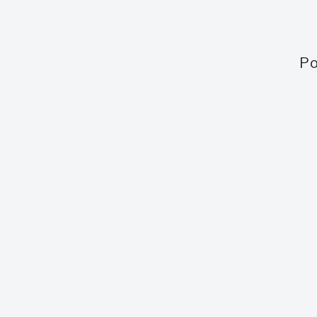
Po
Obsah webu
Aukce
Aktuální aukce
Aktuální 
Jak to funguje
Minulé a