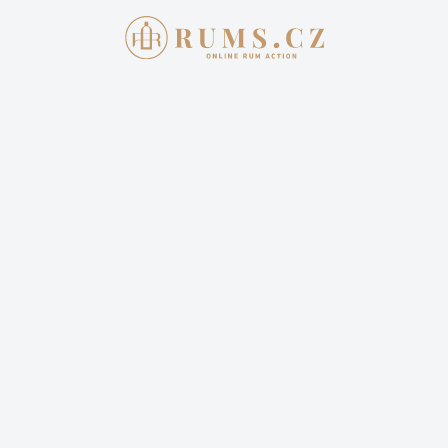
AKTUÁLNÍ AUKCE
JAK 
Aukce skon
HABITATIO
HAMPDEN 20
3 022,00 
Cena dopravy: 399,00 Kč 