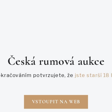
Hampden H 2016 Habitat
květinách, bílém ovoci,
silný s náznaky vanilky 
bicka na vicku
Česká rumová aukce
PODOBNÉ AUKCE
kračováním potvrzujete, že
jste starší 18 
VSTOUPIT NA WEB