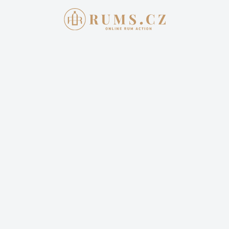
AKTUÁLNÍ AUKCE
JAK 
Aukce skon
DON PAPA 
SINGLE IS
2 990,00 
Cena dopravy: 399,00 Kč 