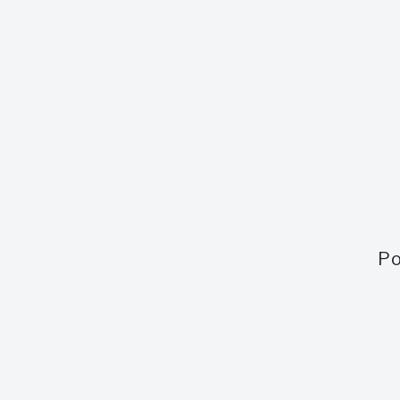
Země
Filipíny
Síla
40,0 %
Velikost láhve
0,7 l
Po