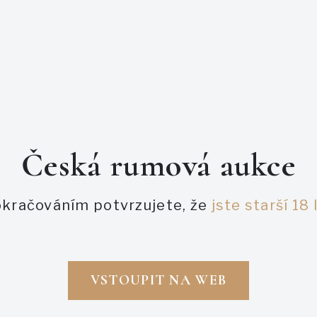
obalů značky Don Papa j
kreativitou – etikety č
filipínskou kulturou a 
Single Island + Baroko
Česká rumová aukce
PODOBNÉ AUKCE
kračováním potvrzujete, že
jste starší 18 
VSTOUPIT NA WEB