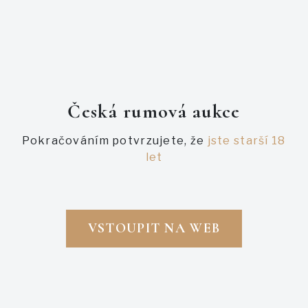
Česká rumová aukce
Pokračováním potvrzujete, že
jste starší 18
let
VSTOUPIT NA WEB
Právě probíhající
Právě probíhající
BOTUCAL SINGLE VINTAGE
SADA DIPLOMATICO SINGLE
2000
VINTAGE 2001 - 2008